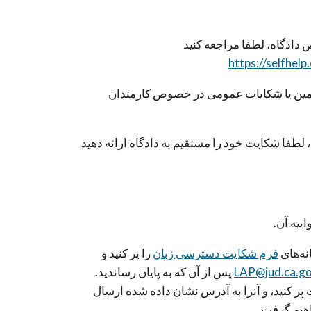
ادگاە، لطفا مراجعە کنید
https://selfhel
مین یا شکایات عمومی در خصوص کارمندان
طفا شکایت خود را مستقیم بە دادگاە ارائە دهید
ییە آن.
نەهای
فرم شکایت دسترسی زبان
را پر کنید و
LAP@jud.ca.g
پس از آن کە بە پایان رساندید.
ت پر کنید، و آنرا بە آدرس نشان دادە شدە ارسال