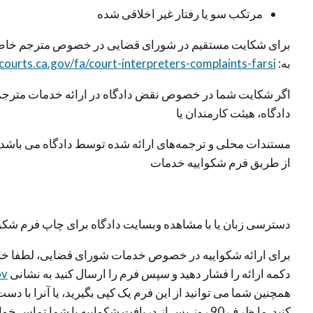
مرتکب سو یا رفتار غیر اخلاقی شدە
برای شکایت مستقیم در شورای قضایی در خصوص مترجم خاص د
بە:
p.courts.ca.gov/fa/court-interpreters-complaints-farsi
اگر شکایت شما در خصوص نقض دادگاە در ارائە خدمات مترج
دادگاە، هیئت کارمندان یا
مستندات محلی و ترجمە‌های ارائە شدە توسط دادگاە می باشد، ل
از طریق فرم شکواییە خدمات
دسترسی زبان یا با مشاهدە وبسایت دادگاە برای چاپ فرم شکوا
برای ارائە شکواییە در خصوص خدمات شورای قضایی، لطفا خا
دکمە ارائە را فشار دهید و سپس فرم را ارسال کنید بە نشانی
ov
همچنین شما می توانید از این فرم یک کپی بگیرید، یا آنرا با دس
کنید. ما ظرف 90 روز پس از دریافت شکواییە با شما تماس خواهیم گرفت.