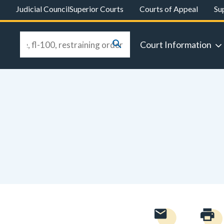
Judicial Council
Superior Courts
Courts of Appeal
Su
Court Information