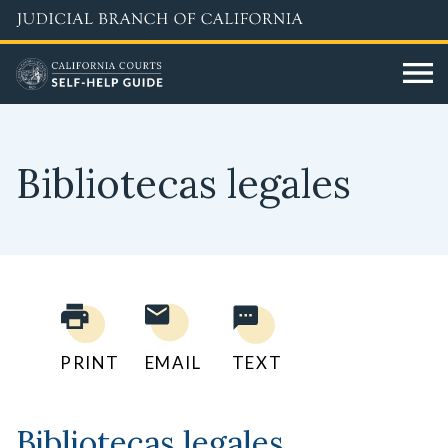
Skip
to
main
content
Bibliotecas legales
PRINT
EMAIL
TEXT
Bibliotecas legales