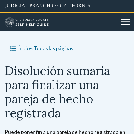
Skip
to
main
content
Índice: Todas las páginas
Disolución sumaria
para finalizar una
pareja de hecho
registrada
Puede poner fin a una pareja de hecho registrada en