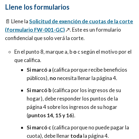
Llene los formularios
📄
Llene la
Solicitud de exención de cuotas de la corte
(formulario FW-001-GC)
↗️
. Este es un formulario
confidencial que solo verá la corte.
En el punto 8, marque a, b
o
c según el motivo por el
que califica.
Si marcó a
(califica porque recibe beneficios
públicos),
no
necesita llenar la página 4.
Si marcó b
(califica por los ingresos de su
hogar), debe responder los puntos de la
página 4 sobre los ingresos de su hogar
(
puntos 14, 15 y 16
).
Si marcó c
(califica porque no puede pagar la
cuota), debe llenar
toda
la página 4.