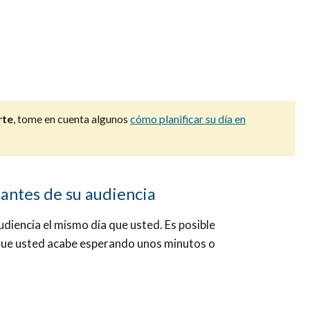
rte
, tome en cuenta algunos
cómo planificar su día en
 antes de su audiencia
diencia el mismo día que usted. Es posible
 que usted acabe esperando unos minutos o