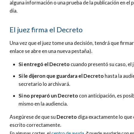
alguna información o una prueba de la publicación en el p
día.
El juez firma el Decreto
Una vez que el juez tome una decisión, tendrá que firma
enlace se abre en una nueva pestaña).
Si entregó el Decreto
cuando presentó su caso, el ju
Si le dijeron que guardara el Decreto
hasta la audie
secretario lo archivará.
Si no preparó un Decreto
con anticipación, es posi
mismo en la audiencia.
Asegúrese de que su
Decreto
diga exactamente lo que 
escrito correctamente.
En algunas cortes, el
centro de ayuda
↗️
puede ayudarle con es