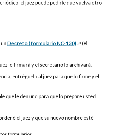
eriódico, el juez puede pedirle que vuelva otro
r un
Decreto (formulario NC-130)
↗️
(el
ez lo firmará y el secretario lo archivará.
ncia, entréguelo al juez para que lo firme y el
ble que le den uno para que lo prepare usted
ordenó el juez y que su nuevo nombre esté
tos formularios.