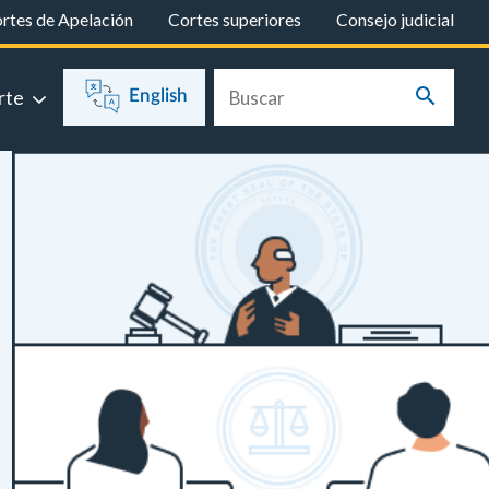
rtes de Apelación
Cortes superiores
Consejo judicial
rte
English