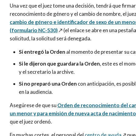
Una vez que el juez tome una decisión, tendrá que firmar 
reconocimiento de género y el cambio de nombre, el juez
cambio de género e identificador de sexo de un meno
(formulario NC-530)
↗️ (el enlace se abre en una pestaña
solicitud, la solicitud será denegada.
Si entregó la Orden
al momento de presentar su caso,
Si le dijeron que guardara la Orden
, este es el mom
y el secretario la archive.
Si no preparó una Orden
con anticipación, es posib
en la audiencia.
Asegúrese de que su
Orden de reconocimiento del cam
un menor y para emisión de nueva acta de nacimiento
que el juez ordenó.
En muchas cortes,
el personal del
centro de ayuda
↗️ pue