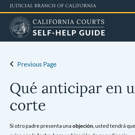
Skip
to
main
content
Previous Page
Qué anticipar en u
corte
Si otro padre presenta una
objeción
, usted tendrá que