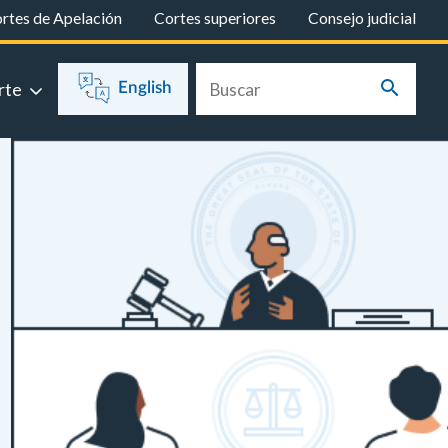
rtes de Apelación
Cortes superiores
Consejo judicial
rte
English