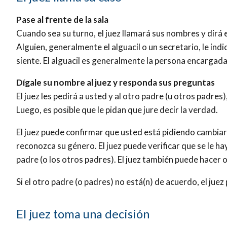
Pase al frente de la sala
Cuando sea su turno, el juez llamará sus nombres y dirá 
Alguien, generalmente el alguacil o un secretario, le ind
siente. El alguacil es generalmente la persona encargada
Dígale su nombre al juez y responda sus preguntas
El juez les pedirá a usted y al otro padre (u otros padres
Luego, es posible que le pidan que jure decir la verdad.
El juez puede confirmar que usted está pidiendo cambiar
reconozca su género. El juez puede verificar que se le hay
padre (o los otros padres). El juez también puede hacer 
Si el otro padre (o padres) no está(n) de acuerdo, el jue
El juez toma una decisión