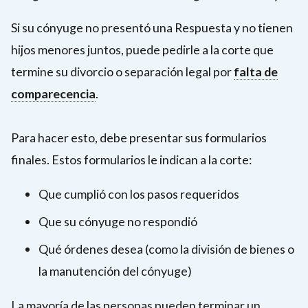
a
matrimonio
Si su cónyuge no presentó una Respuesta y no tienen
ambos
o
y
los
hijos menores juntos, puede pedirle a la corte que
Cuando
se
recibió
termine su divorcio o separación legal por
falta de
la
dividen
como
comparecencia
Cuando
.
corte
cuando
regalo
la
puede
se
o
decidir
Para hacer esto, debe presentar sus formularios
corte
divorcian.
herencia.
el
finales. Estos formularios le indican a la corte:
puede
caso
decidir
porque
Que cumplió con los pasos requeridos
el
la
Que su cónyuge no respondió
caso
otra
porque
persona
Qué órdenes desea (como la división de bienes o
no
la
la manutención del cónyuge)
presentó
otra
una
La mayoría de las personas pueden terminar un