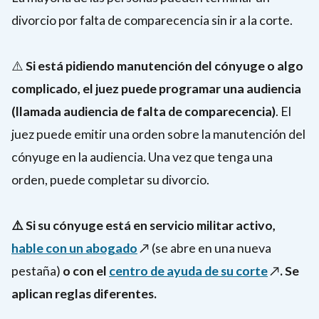
persona
respuesta
divorcio por falta de comparecencia sin ir a la corte.
no
a
presentó
tiempo.
⚠️
Si está pidiendo manutención del cónyuge o algo
una
complicado, el juez puede programar una audiencia
respuesta
(llamada audiencia de falta de comparecencia)
. El
a
juez puede emitir una orden sobre la manutención del
tiempo.
cónyuge en la audiencia. Una vez que tenga una
orden, puede completar su divorcio.
⚠️ Si su cónyuge está en servicio militar activo,
hable con un abogado
↗️ (se abre en una nueva
pestaña)
o con el
centro de ayuda de su corte
↗️
. Se
aplican reglas diferentes.