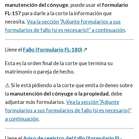
manutención del cónyuge
, puede usar el
formulario
FL-157
para darle a la corte la información que
necesita.
Vea la sección "Adjunte formularios a sus
formularios de fallo (si es necesario)" a continuación
.
Llene el
Fallo (formulario FL-180)
↗️
Esta es la orden final de la corte que termina su
matrimonio o pareja de hecho.
⚠️ Si le está pidiendo a la corte que emita órdenes sobre
la
manutención del cónyuge
o la propiedad
, debe
adjuntar más formularios.
Vea la sección "Adjunte
formularios a sus formularios de fallo (si es necesario)"
a continuación
.
Llene el
Aviso de registro del fallo (formulario FL-