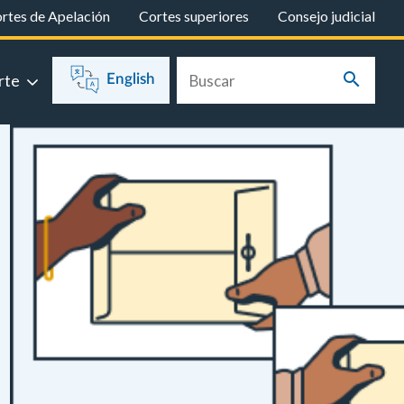
rtes de Apelación
Cortes superiores
Consejo judicial
rte
English