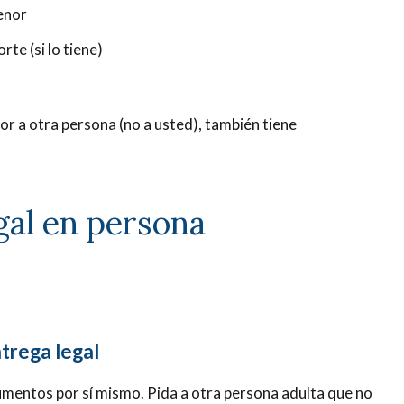
enor
te (si lo tiene)
tor a otra persona (no a usted), también tiene
gal en persona
ntrega legal
umentos por sí mismo. Pida a otra persona adulta que no