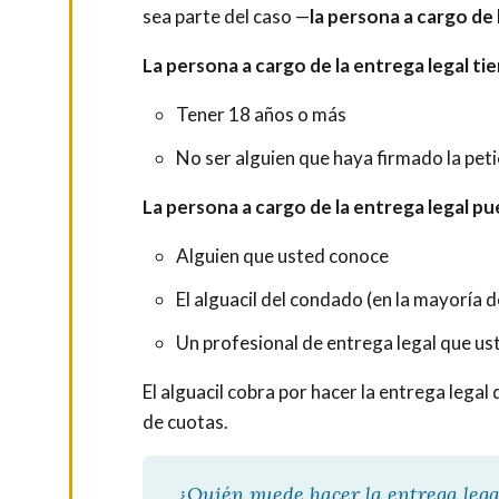
sea parte del caso —
la
persona a cargo de 
La persona a cargo de la entrega legal ti
Tener 18 años o más
No ser alguien que haya firmado la peti
La persona a cargo de la entrega legal pu
Alguien que usted conoce
El alguacil del condado (en la mayoría 
Un profesional de entrega legal que u
El alguacil cobra por hacer la entrega leg
de cuotas.
¿Quién puede hacer la entrega lega