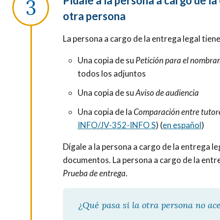
Pídale a la persona a cargo de l
otra persona
La persona a cargo de la entrega legal tien
Una copia de su
Petición para el nombra
todos los adjuntos
Una copia de su
Aviso de audiencia
Una copia de la
Comparación entre tutore
INFO/JV-352-INFO S
) (
en español
)
Dígale a la persona a cargo de la entrega le
documentos. La persona a cargo de la entreg
Prueba de entrega
.
¿Qué pasa si la otra persona no a