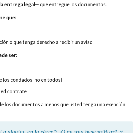
la entrega legal
— que entregue los documentos.
ene que:
ción o que tenga derecho a recibir un aviso
ede ser:
de los condados, no en todos)
sted contrate
al de los documentos a menos que usted tenga una exención
l a alguien en la cárcel? ¿O en una base militar?