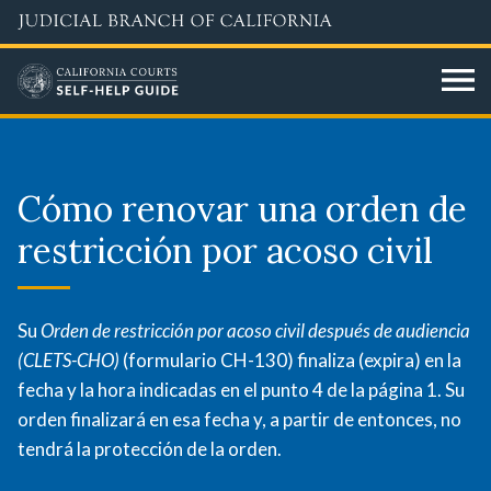
Skip
to
main
content
Cómo
renovar
Cómo renovar una orden de
una
restricción por acoso civil
orden
de
Su
Orden de restricción por acoso civil después de audiencia
(CLETS-CHO)
(formulario CH-130) finaliza (expira) en la
restricción
fecha y la hora indicadas en el punto 4 de la página 1. Su
orden finalizará en esa fecha y, a partir de entonces, no
por
tendrá la protección de la orden.