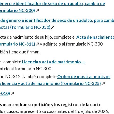
nero e identificador de sexo de un adulto, cambio de
ormulario NC-300)
↗️
e género e identificador de sexo de un adulto, para camb
actas (formulario NC-330)
↗️
acta de nacimiento de su hijo, complete el
Acta de nacimient
formulario NC-311)
↗️
y adjúntelo al formulario NC-300.
bién tiene que firmar.
io, complete
Licencia y acta de matrimonio —
úntelo al formulario NC-300.
ario NC-312, también complete
Orden de mostrar motivos
a licencia y acta de matrimonio (formulario NC-325)
↗️
-010)
↗️
tes mantendrán su petición y los registros de la corte
los casos.
Si presentó su caso antes del 1 de julio de 2026,