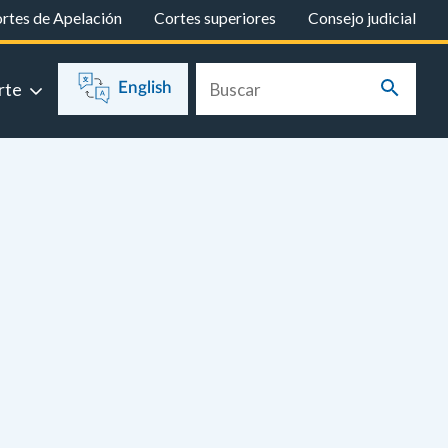
rtes de Apelación
Cortes superiores
Consejo judicial
rte
English