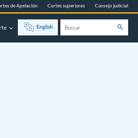
rtes de Apelación
Cortes superiores
Consejo judicial
rte
English